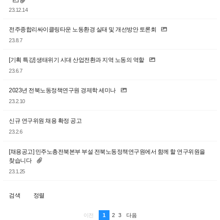
23.12.14
전주종합리싸이클링타운 노동환경 실태 및 개선방안 토론회
23.8.7
[기획 특강] 생태위기 시대 산업전환과 지역 노동의 역할
23.6.7
2023년 전북노동정책연구원 경제학 세미나
23.2.10
신규 연구위원 채용 확정 공고
23.2.6
[채용공고] 민주노총전북본부 부설 전북노동정책연구원에서 함께 할 연구위원을
찾습니다
23.1.25
검색
정렬
1
2
3
이전
다음