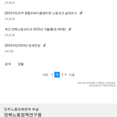
23.10.24
[2023-01] 전주 종합리싸이클링타운 노동조건 실태조사
23.10.26
계간 전북노동브리프 2023년 겨울(통권 제4호)
23.12.26
[2024-01] 2024년 정세전망
24.2.20
검색
정렬
1
2
3
4
이전
다음
APLOS BOARD 2 FREE LICENSE
DESIGN BY MACARON
민주노총전북본부 부설
전북노동정책연구원