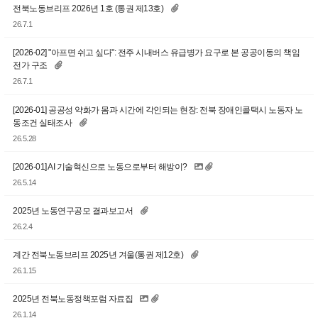
전북노동브리프 2026년 1호 (통권 제13호)
26.7.1
[2026-02] "아프면 쉬고 싶다": 전주 시내버스 유급병가 요구로 본 공공이동의 책임
전가 구조
26.7.1
[2026-01] 공공성 약화가 몸과 시간에 각인되는 현장: 전북 장애인콜택시 노동자 노
동조건 실태조사
26.5.28
[2026-01] AI 기술혁신으로 노동으로부터 해방이?
26.5.14
2025년 노동연구공모 결과보고서
26.2.4
계간 전북노동브리프 2025년 겨울(통권 제12호)
26.1.15
2025년 전북노동정책포럼 자료집
26.1.14