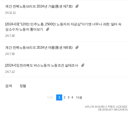
계간 전북노동브리프 2024년 가을(통권 제7호)
24.11.11
[2024-03] "120만 민주노총, 2500만 노동자의 자긍심"이기엔 너무나 과한: 일터 속
성소수자 노동자 톺아보기
24.7.30
계간 전북노동브리프 2024년 여름(통권 제6호)
24.7.30
[2024-01] 전라북도 버스노동자 노동조건 실태조사
24.7.12
검색
정렬
1
2
3
4
이전
다음
APLOS BOARD 2 FREE LICENSE
DESIGN BY MACARON