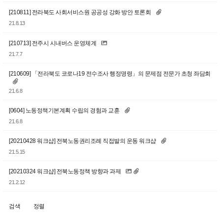
[210811] 전라북도 사회서비스원 공공성 강화 방안 토론회
21.8.13
[210713] 전주시 시내버스 운영체계
21.7.7
[210609] 「전라북도 코로나19 전수조사 행정명령」의 문제점 전문가 초청 좌담회
21.6.8
[0604] 노동정책기본계획 수립의 경험과 교훈
21.6.8
[20210428 워크샵] 전북노동권리조례 직접발의 운동 워크샵
21.5.15
[20210324 워크샵] 전북노동정책 방향과 과제
21.2.12
검색
정렬