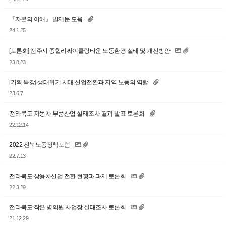
『자본의 이해』 발제문 모음
24.1.25
[토론회] 전주시 종합리싸이클링타운 노동환경 실태 및 개선방안
23.8.23
[기획 특강] 생태위기 시대 산업전환과 지역 노동의 역할
23.6.7
전라북도 자동차 부품산업 실태조사 결과 발표 토론회
22.12.14
2022 전북노동정책포럼
22.7.13
전라북도 상용차산업 전환 현황과 과제 토론회
22.3.29
전라북도 작은 병의원 사업장 실태조사 토론회
21.12.29