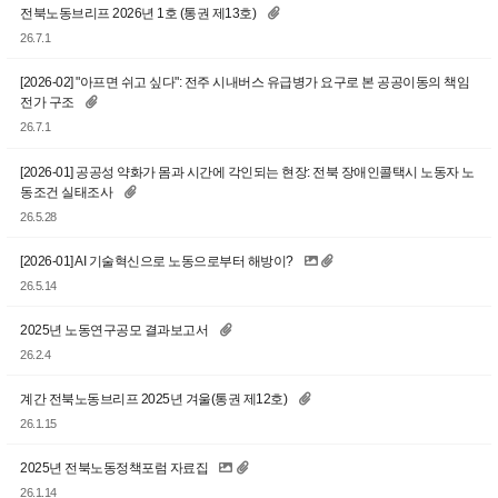
전북노동브리프 2026년 1호 (통권 제13호)
26.7.1
[2026-02] "아프면 쉬고 싶다": 전주 시내버스 유급병가 요구로 본 공공이동의 책임
전가 구조
26.7.1
[2026-01] 공공성 약화가 몸과 시간에 각인되는 현장: 전북 장애인콜택시 노동자 노
동조건 실태조사
26.5.28
[2026-01] AI 기술혁신으로 노동으로부터 해방이?
26.5.14
2025년 노동연구공모 결과보고서
26.2.4
계간 전북노동브리프 2025년 겨울(통권 제12호)
26.1.15
2025년 전북노동정책포럼 자료집
26.1.14