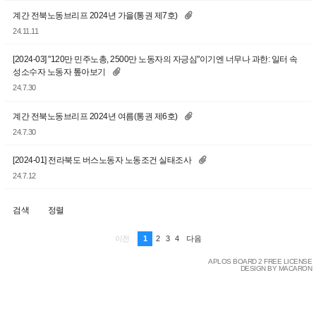
계간 전북노동브리프 2024년 가을(통권 제7호)
24.11.11
[2024-03] "120만 민주노총, 2500만 노동자의 자긍심"이기엔 너무나 과한: 일터 속
성소수자 노동자 톺아보기
24.7.30
계간 전북노동브리프 2024년 여름(통권 제6호)
24.7.30
[2024-01] 전라북도 버스노동자 노동조건 실태조사
24.7.12
검색
정렬
1
2
3
4
이전
다음
APLOS BOARD 2 FREE LICENSE
DESIGN BY MACARON