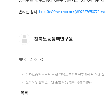
공동주관 : 민주노총전북본부, 상용차금속전북대책위,
온라인 참석 :
https://us02web.zoom.us/j/897557650
전북노동정책연구원
0
0
민주노총전북본부 부설 전북노동정책연구원에서 함께 할
전북노동정책연구원 출범식
(by 민주노총전북본부)
목록