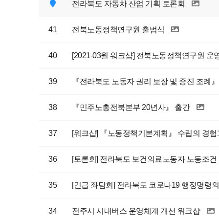
전라북도 자동차 산업 기획 토론회
41
전북노동정책연구원 출범식
40
[2021-03월 워크샵] 전북노동정책연구원 운
39
『전라북도 노동자 권리 보장 및 증진 조례』
38
『민주노총전북본부 20년사』 출간
37
[워크샵] 『노동정책기본계획』 수립의 경험
36
[토론회] 전라북도 보건의료노동자 노동조건
35
[긴급 좌담회] 전라북도 코로나19 행정명령
34
전주시 시내버스 운영체계 개선 워크샵