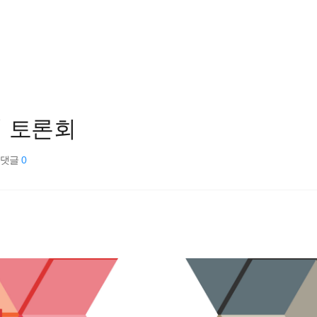
획 토론회
댓글
0