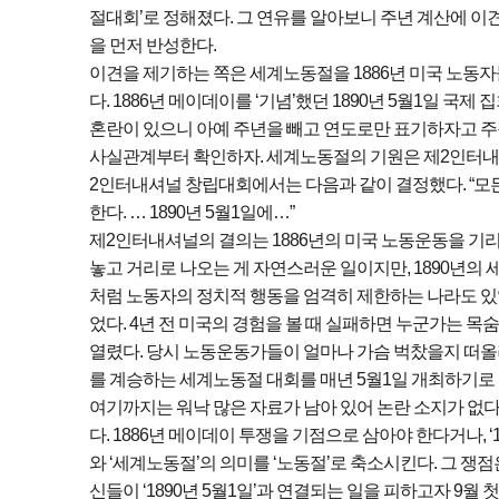
절대회’로 정해졌다. 그 연유를 알아보니 주년 계산에 이견
을 먼저 반성한다.
이견을 제기하는 쪽은 세계노동절을 1886년 미국 노동자들
다. 1886년 메이데이를 ‘기념’했던 1890년 5월1일 
혼란이 있으니 아예 주년을 빼고 연도로만 표기하자고 주
사실관계부터 확인하자. 세계노동절의 기원은 제2인터내셔널
2인터내셔널 창립대회에서는 다음과 같이 결정했다. “모
한다. … 1890년 5월1일에…”
제2인터내셔널의 결의는 1886년의 미국 노동운동을 기
놓고 거리로 나오는 게 자연스러운 일이지만, 1890년의
처럼 노동자의 정치적 행동을 엄격히 제한하는 나라도 있
었다. 4년 전 미국의 경험을 볼 때 실패하면 누군가는 목숨
열렸다. 당시 노동운동가들이 얼마나 가슴 벅찼을지 떠올려
를 계승하는 세계노동절 대회를 매년 5월1일 개최하기로 
여기까지는 워낙 많은 자료가 남아 있어 논란 소지가 없
다. 1886년 메이데이 투쟁을 기점으로 삼아야 한다거나,
와 ‘세계노동절’의 의미를 ‘노동절’로 축소시킨다. 그 쟁
신들이 ‘1890년 5월1일’과 연결되는 일을 피하고자 9월 첫