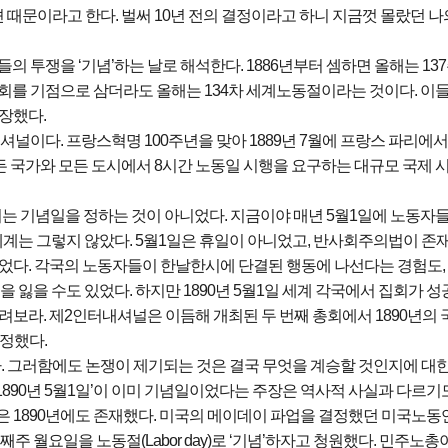
 때문이라고 한다. 벌써 10년 전의 결정이라고 하니 지금껏 몰랐던 
의 투쟁을 ‘기념’하는 날로 해석한다. 1886년부터 셈하면 올해는 13
국제 집회를 기점으로 삼더라도 올해는 134차 세계노동절이라는 것이다. 이
장했다.
이다. 프랑스혁명 100주년을 맞아 1889년 7월에 프랑스 파리에서
든 국가와 모든 도시에서 8시간 노동일 시행을 요구하는 대규모 국제 
리는 기념일을 정하는 것이 아니었다. 지금이야 매년 5월1일에 노동자
 세계는 그렇지 않았다. 5월1일은 휴일이 아니었고, 반사회주의법이 존
었다. 각국의 노동자들이 한날한시에 단결된 행동에 나선다는 경험도,
을 잃을 수도 있었다. 하지만 1890년 5월1일 세계 각국에서 집회가 
보라. 제2인터내셔널은 이듬해 개최된 두 번째 총회에서 1890년의 
정했다.
다. 그러함에도 논쟁이 제기되는 것은 결국 무엇을 계승할 것인지에 대
 ‘1890년 5월1일’이 이미 기념일이었다는 주장은 역사적 사실과 다르
점은 1890년에도 존재했다. 미국의 메이데이 파업을 결정했던 미국노동
째주 월요일을 노동절(Labor day)로 ‘기념’하자고 청원했다. 민주노총이