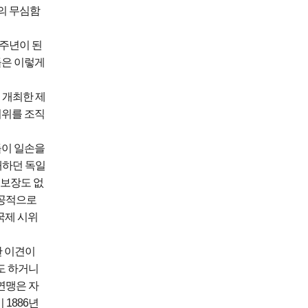
나의 무심함
7주년이 된
들은 이렇게
 개최한 제
시위를 조직
들이 일손을
재하던 독일
 보장도 없
성공적으로
국제 시위
한 이견이
기도 하거니
연맹은 자
 1886년