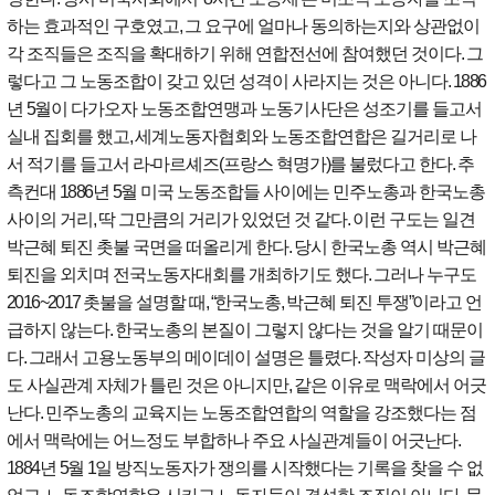
하는 효과적인 구호였고
,
그 요구에 얼마나 동의하는지와 상관없이
각 조직들은 조직을 확대하기 위해 연합전선에 참여했던 것이다
.
그
렇다고 그 노동조합이 갖고 있던 성격이 사라지는 것은 아니다
. 1886
년
5
월이 다가오자 노동조합연맹과 노동기사단은 성조기를 들고서
실내 집회를 했고
,
세계노동자협회와 노동조합연합은 길거리로 나
서 적기를 들고서 라
-
마르셰즈
(
프랑스 혁명가
)
를 불렀다고 한다
.
추
측컨대
1886
년
5
월 미국 노동조합들 사이에는 민주노총과 한국노총
사이의 거리
,
딱 그만큼의 거리가 있었던 것 같다
.
이런 구도는 일견
박근혜 퇴진 촛불 국면을 떠올리게 한다
.
당시 한국노총 역시 박근혜
퇴진을 외치며 전국노동자대회를 개최하기도 했다
.
그러나 누구도
2016~2017
촛불을 설명할 때
, “
한국노총
,
박근혜 퇴진 투쟁
”
이라고 언
급하지 않는다
.
한국노총의 본질이 그렇지 않다는 것을 알기 때문이
다
.
그래서 고용노동부의 메이데이 설명은 틀렸다
.
작성자 미상의 글
도 사실관계 자체가 틀린 것은 아니지만
,
같은 이유로 맥락에서 어긋
난다
.
민주노총의 교육지는 노동조합연합의 역할을 강조했다는 점
에서 맥락에는 어느정도 부합하나 주요 사실관계들이 어긋난다
.
1884
년
5
월
1
일 방직노동자가 쟁의를 시작했다는 기록을 찾을 수 없