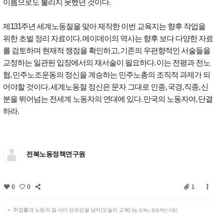
이름으로도 불리지 못했던 것이다
.
제
131
주년 세계노동절을 맞아 제작한 이번 교육지는 향후 작업을
위한 초벌 정리 자료이다
.
메이데이의 역사는 향후 보다 다양한 자료
를 검토하며 현재적 쟁점을 확인하고
,
기존의 우편향적인 서술들을
교정하는 일관된 입장에서의 재서술이 필요하다
.
이는 전평과 전노
협
,
민주노조운동의 정신을 계승하는 민주노총의 조직적 과제가 되
어야할 것이다
.
세계노동절 정신은 문자 그대로 인종
,
국경
,
직종
,
신
분을 뛰어넘는 전세계 노동자의 연대에 있다
.
만국의 노동자여
,
단결
하라
.
전북노동정책연구원
0
0
1
취업률과 노동의 질 사이 상보성을 넘어(오늘의 교육)
(by 전북노동정책연구원)