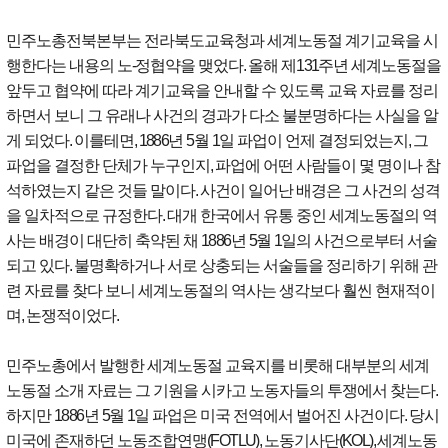
민주노총전북본부는 전라북도교육청과 세계노동절 계기교육을 시
행한다는 내용의 노
-
정협약을 맺었다
.
올해 제
131
주년 세계노동절을
앞두고 협약에 따라 계기교육을 안내할 수 있도록 교육 자료를 정리
하면서 보니 그 유래나 사건의 경과가 다소 불분명하다는 사실을 알
게 되었다
.
이를테면
, 1886
년
5
월
1
일 파업이 언제 결정되었는지
,
그
파업을 결정한 단체가 누구인지
,
파업에 어떤 사람들이 몇 명이나 참
석하였는지 같은 것들 말이다
.
사건이 일어난 배경은 그 사건의 성격
을 일차적으로 규정한다
.
대개 한국에서 유통 중인 세계노동절의 역
사는 배경이 대단히 축약된 채
1886
년
5
월
1
일의 사건으로부터 서술
되고 있다
.
불명확하거나 서로 상충되는 서술들을 정리하기 위해 관
련 자료를 찾다 보니 세계노동절의 역사는 생각보다 훨씬 현재적이
며
,
논쟁적이었다
.
민주노총에서 발행한 세계노동절 교육지를 비롯해 대부분의 세계
노동절 소개 자료는 그 기원을 시카고 노동자들의 투쟁에서 찾는다
.
하지만
1886
년
5
월
1
일 파업은 미국 전역에서 벌어진 사건이다
.
당시
미국에 존재하던 노동조합연맹
(FOTLU),
노동기사단
(KOL),
세계노동