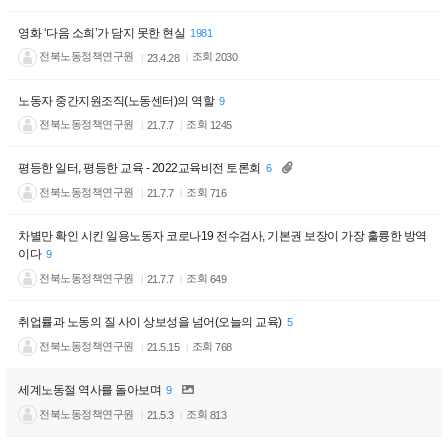
영화 ‘다음 소희’가 담지 못한 현실
1981
전북노동정책연구원
조회
2030
23.4.28
노동자 중간지원조직(노동센터)의 역할
9
전북노동정책연구원
조회
1245
21.7.7
평등한 일터, 평등한 교육 - 2022교육비전 토론회
6
전북노동정책연구원
조회
716
21.7.7
차별만 확인 시킨 일용노동자 코로나19 전수검사, 기본권 보장이 가장 훌륭한 방역
이다
9
전북노동정책연구원
조회
649
21.7.7
취업률과 노동의 질 사이 상보성을 넘어(오늘의 교육)
5
전북노동정책연구원
조회
768
21.5.15
세계노동절 역사를 돌아보며
9
전북노동정책연구원
조회
813
21.5.3