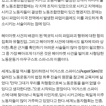
었고
,
노동조합연합은 시카고 노동자들이 결성한 조직이 아니다
.
물
론 노동조합연합에는 각 지역 조직이 있었으므로 시카고 지역에는
시카고 노동자들이 결성한 노동조합연합이 있긴 했겠지만
,
문제는
당시 파업이 미국 전역에서 발생한 파업이음에도 이를 과도하게 축
소시키는 서술이라는 점에 있다
.
헤이마켓 사건의 배경이 된 맥코믹 사의 파업파괴 행위에 대한 항의
집회와 유혈진압
,
그리고 헤이마켓 사건에 대해서도 필자에 따라 상
이한
,
혹은 근거를 확인하기 어려운 서술들이 많아 정정이 필요했다
.
그 중 가장 뼈아프게 다가온 것은 헤이마켓 사건을 빌미로 사형당한
노동운동가 아우구스트 스피
-
스의 이름이다
.
세계노동절 역사를 정리하면서
‘
어거스트 스파이스
(August Spies)’
로
알려진 노동운동가의 법정 최후 진술의 원문을 참고해 교육지에 실
었다
. “
만약 그대가 우리를 처형함으로써 노동운동을 쓸어 없앨 수
있다고 생각한다면...
”
으로 시작되는 문장이다
. ‘
어거스트 스파이
스
’
에 대해 찾아보니 독일계 이민자로
,
당시 시카고에는 독일계 이주
노동자들이 많이 거주하고 있었다고 한다
.
세계노동자협회는 인종
,