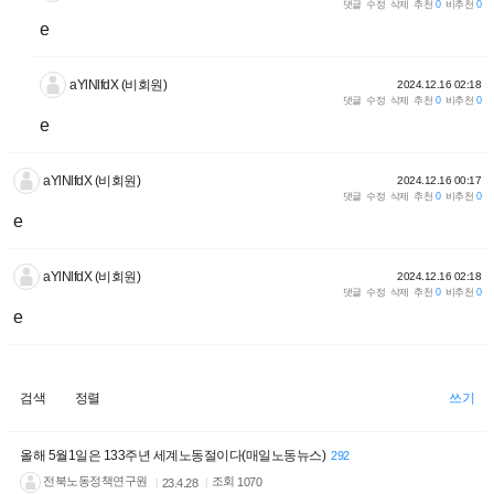
댓글
수정
삭제
추천
0
비추천
0
e
aYlNlfdX (비회원)
2024.12.16 02:18
댓글
수정
삭제
추천
0
비추천
0
e
aYlNlfdX (비회원)
2024.12.16 00:17
댓글
수정
삭제
추천
0
비추천
0
e
aYlNlfdX (비회원)
2024.12.16 02:18
댓글
수정
삭제
추천
0
비추천
0
e
검색
정렬
쓰기
올해 5월1일은 133주년 세계노동절이다(매일노동뉴스)
292
전북노동정책연구원
조회
1070
23.4.28