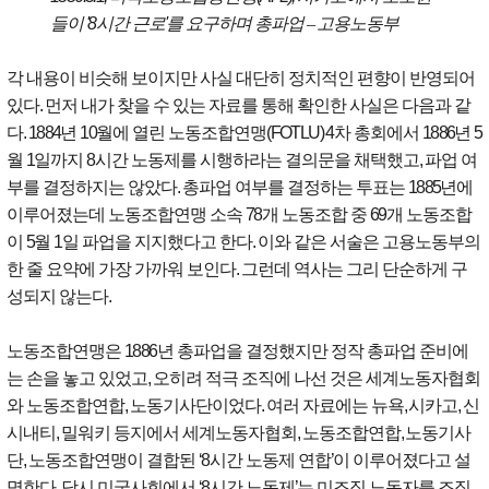
들이
'8
시간 근로
'
를 요구하며 총파업
–
고용노동부
각 내용이 비슷해 보이지만 사실 대단히 정치적인 편향이 반영되어
있다
.
먼저 내가 찾을 수 있는 자료를 통해 확인한 사실은 다음과 같
다
. 1884
년
10
월에 열린 노동조합연맹
(FOTLU) 4
차 총회에서
1886
년
5
월
1
일까지
8
시간 노동제를 시행하라는 결의문을 채택했고
,
파업 여
부를 결정하지는 않았다
.
총파업 여부를 결정하는 투표는
1885
년에
이루어졌는데 노동조합연맹 소속
78
개 노동조합 중
69
개 노동조합
이
5
월
1
일 파업을 지지했다고 한다
.
이와 같은 서술은 고용노동부의
한 줄 요약에 가장 가까워 보인다
.
그런데 역사는 그리 단순하게 구
성되지 않는다
.
노동조합연맹은
1886
년 총파업을 결정했지만 정작 총파업 준비에
는 손을 놓고 있었고
,
오히려 적극 조직에 나선 것은 세계노동자협회
와 노동조합연합
,
노동기사단이었다
.
여러 자료에는 뉴욕
,
시카고
,
신
시내티
,
밀워키 등지에서 세계노동자협회
,
노동조합연합
,
노동기사
단
,
노동조합연맹이 결합된
‘8
시간 노동제 연합
’
이 이루어졌다고 설
명한다
.
당시 미국사회에서
‘8
시간 노동제
’
는 미조직 노동자를 조직