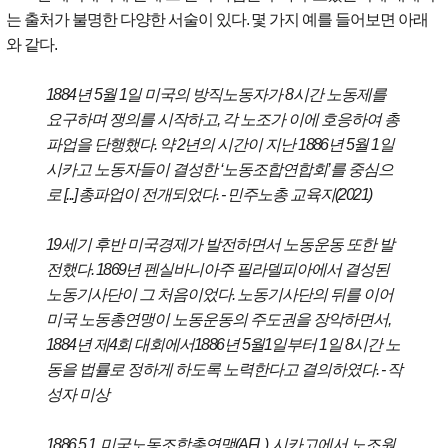
는 출처가 불명한 다양한 서술이 있다
.
몇 가지 예를 들어보면 아래
와 같다
.
1884
년
5
월
1
일 미국의 방직노동자가
8
시간 노동제를
요구하며 쟁의를 시작하고
,
각 노조가 이에 호응하여 총
파업을 단행했다
.
약
2
년의 시간이 지난
1886
년
5
월
1
일
시카고 노동자들이 결성한
‘
노동조합연합회
’
를 중심으
로
[...]
총파업이 전개되었다
. -
민주노총 교육지
(2021)
19
세기 후반 미국경제가 발전하면서 노동운동 또한 발
전했다
. 1869
년 펜실바니아주 필라델피아에서 결성된
노동기사단이 그 처음이었다
.
노동기사단의 뒤를 이어
미국 노동총연맹이 노동운동의 주도권을 장악하면서
,
1884
년 제
4
회 대회에서
1886
년
5
월
1
일부터
1
일
8
시간 노
동을 법률로 정하게 하도록 노력한다고 결의하였다
. -
작
성자 미상
1886.5.1,
미국노동조합총연맹
(AFL),
시카고에서 노조원