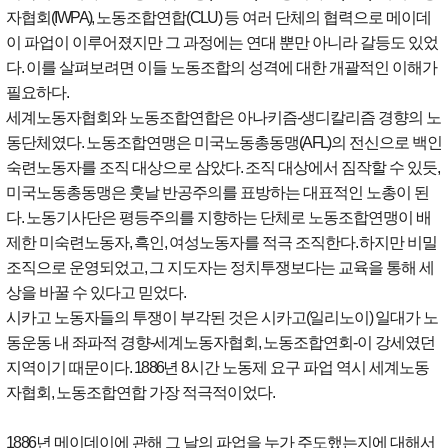
자협회
(IWPA),
노동조합연합
(CLU)
등 여러 단체의 협력으로 메이데
이 파업이 이루어졌지만 그 과정에는 연대 뿐만 아니라 갈등도 있었
다
.
이를 살펴보려면 이들 노동조합의 성격에 대한 개괄적인 이해가
필요하다
.
세계노동자협회와 노동조합연합은 아나키즘
-
생디칼리즘 경향의 노
동단체였다
.
노동조합연맹은 미국노동총동맹
(AFL)
의 전신으로 백인
숙련노동자를 조직 대상으로 삼았다
.
조직 대상에서 짐작할 수 있듯
,
미국노동총동맹은 훗날 반공주의를 표방하는 대표적인 노총이 된
다
.
노동기사단은 평등주의를 지향하는 단체로 노동조합연맹이 배
제한 미숙련노동자
,
흑인
,
여성노동자를 적극 조직한다
.
하지만 비밀
조직으로 운영되었고
,
그 지도자는 정치투쟁보다는 교육을 통해 세
상을 바꿀 수 있다고 믿었다
.
시카고 노동자들의 투쟁이 부각된 것은 시카고
(
일리노이
)
일대가 노
동운동 내 좌파적 경향
-
세계노동자협회
,
노동조합연회
-
이 강세였던
지역이기 때문이다
. 1886
년
8
시간 노동제 요구 파업 역시 세계노동
자협회
,
노동조합연합 가장 적극적이었다
.
1886
년 메이데이에 관해 그 날의 파업을 누가 주도했는지에 대해서