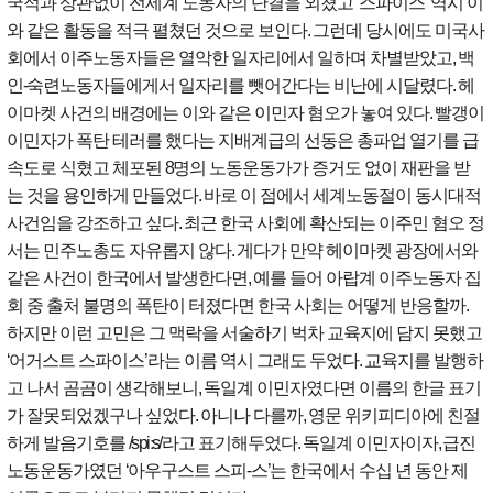
국적과 상관없이 전세계 노동자의 단결을 외쳤고
‘
스파이스
’
역시 이
와 같은 활동을 적극 펼쳤던 것으로 보인다
.
그런데 당시에도 미국사
회에서 이주노동자들은 열악한 일자리에서 일하며 차별받았고
,
백
인
-
숙련노동자들에게서 일자리를 뺏어간다는 비난에 시달렸다
.
헤
이마켓 사건의 배경에는 이와 같은 이민자 혐오가 놓여 있다
.
빨갱이
이민자가 폭탄 테러를 했다는 지배계급의 선동은 총파업 열기를 급
속도로 식혔고 체포된
8
명의 노동운동가가 증거도 없이 재판을 받
는 것을 용인하게 만들었다
.
바로 이 점에서 세계노동절이 동시대적
사건임을 강조하고 싶다
.
최근 한국 사회에 확산되는 이주민 혐오 정
서는 민주노총도 자유롭지 않다
.
게다가 만약 헤이마켓 광장에서와
같은 사건이 한국에서 발생한다면
,
예를 들어 아랍계 이주노동자 집
회 중 출처 불명의 폭탄이 터졌다면 한국 사회는 어떻게 반응할까
.
하지만 이런 고민은 그 맥락을 서술하기 벅차 교육지에 담지 못했고
‘
어거스트 스파이스
’
라는 이름 역시 그래도 두었다
.
교육지를 발행하
고 나서 곰곰이 생각해보니
,
독일계 이민자였다면 이름의 한글 표기
가 잘못되었겠구나 싶었다
.
아니나 다를까
,
영문 위키피디아에 친절
하게 발음기호를
/spi
ː
s/
라고 표기해두었다
.
독일계 이민자이자
,
급진
노동운동가였던
‘
아우구스트 스피
-
스
’
는 한국에서 수십 년 동안 제